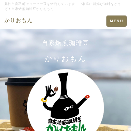
藤枝市音羽町でコーヒー豆を焙煎しています。ご家庭に新鮮な珈琲をどう
ぞ！自家焙煎珈琲豆かりおもん
かりおもん
Toggle
MENU
navigation
自家焙煎珈琲豆
かりおもん