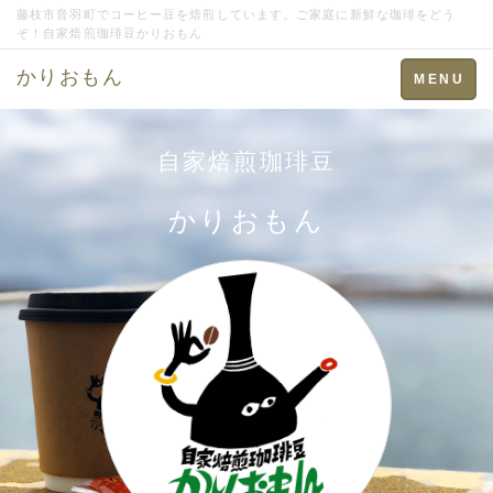
藤枝市音羽町でコーヒー豆を焙煎しています。ご家庭に新鮮な珈琲をどう
ぞ！自家焙煎珈琲豆かりおもん
かりおもん
Toggle
MENU
navigation
自家焙煎珈琲豆
かりおもん