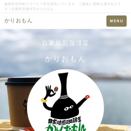
藤枝市音羽町でコーヒー豆を焙煎しています。ご家庭に新鮮な珈琲をどう
ぞ！自家焙煎珈琲豆かりおもん
かりおもん
Toggle
MENU
navigation
自家焙煎珈琲豆
かりおもん