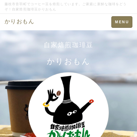
藤枝市音羽町でコーヒー豆を焙煎しています。ご家庭に新鮮な珈琲をどう
ぞ！自家焙煎珈琲豆かりおもん
かりおもん
Toggle
MENU
navigation
自家焙煎珈琲豆
かりおもん