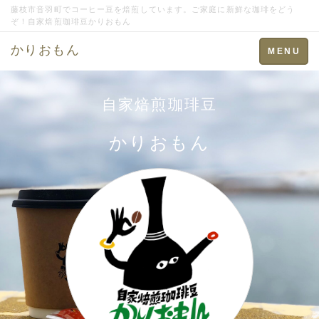
藤枝市音羽町でコーヒー豆を焙煎しています。ご家庭に新鮮な珈琲をどう
ぞ！自家焙煎珈琲豆かりおもん
かりおもん
Toggle
MENU
navigation
自家焙煎珈琲豆
かりおもん