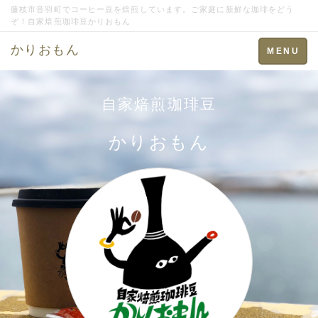
藤枝市音羽町でコーヒー豆を焙煎しています。ご家庭に新鮮な珈琲をどう
ぞ！自家焙煎珈琲豆かりおもん
かりおもん
Toggle
MENU
navigation
自家焙煎珈琲豆
かりおもん